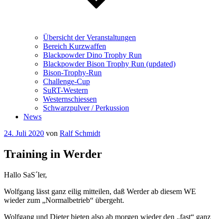
Übersicht der Veranstaltungen
Bereich Kurzwaffen
Blackpowder Dino Trophy Run
Blackpowder Bison Trophy Run (updated)
Bison-Trophy-Run
Challenge-Cup
SuRT-Western
Westernschiessen
Schwarzpulver / Perkussion
News
Veröffentlicht
24. Juli 2020
von
Ralf Schmidt
am
Training in Werder
Hallo SaS´ler,
Wolfgang lässt ganz eilig mitteilen, daß Werder ab diesem WE
wieder zum „Normalbetrieb“ übergeht.
Wolfgang und Dieter bieten also ab morgen wieder den „fast“ ganz