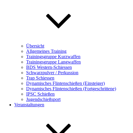
Übersicht
Allgemeines Training
Trainingsgruppe Kurzwaffen
Trainingsgruppe Langwaffen
BDS Western-Schiessen
Schwarzpulver / Perkussion
Trap Schiessen
Dynamisches Flintenschießen (Einsteiger)
Dynamisches Flintenschießen (Fortgeschrittene)
IPSC Schießen
Jugendschießsport
Veranstaltungen