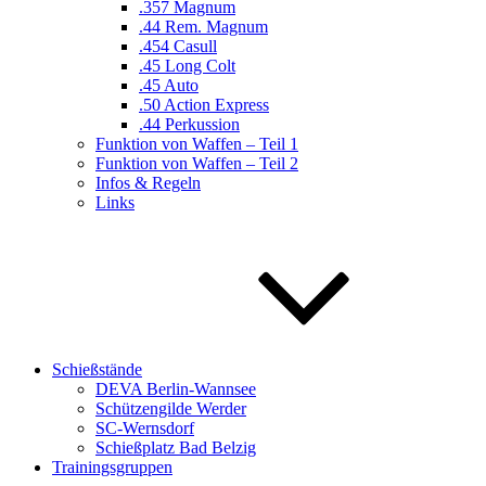
.357 Magnum
.44 Rem. Magnum
.454 Casull
.45 Long Colt
.45 Auto
.50 Action Express
.44 Perkussion
Funktion von Waffen – Teil 1
Funktion von Waffen – Teil 2
Infos & Regeln
Links
Schießstände
DEVA Berlin-Wannsee
Schützengilde Werder
SC-Wernsdorf
Schießplatz Bad Belzig
Trainingsgruppen