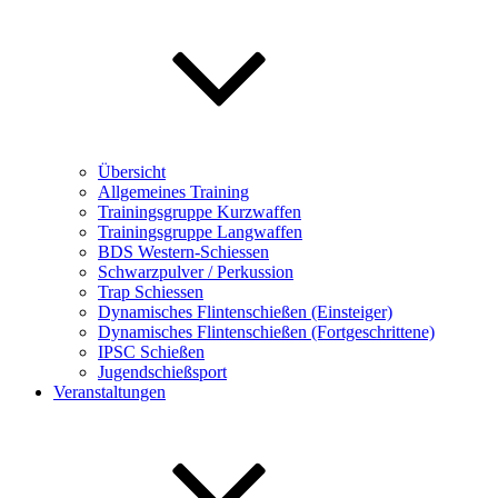
Übersicht
Allgemeines Training
Trainingsgruppe Kurzwaffen
Trainingsgruppe Langwaffen
BDS Western-Schiessen
Schwarzpulver / Perkussion
Trap Schiessen
Dynamisches Flintenschießen (Einsteiger)
Dynamisches Flintenschießen (Fortgeschrittene)
IPSC Schießen
Jugendschießsport
Veranstaltungen