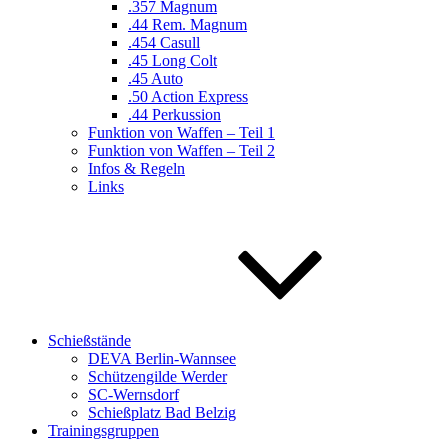
.357 Magnum
.44 Rem. Magnum
.454 Casull
.45 Long Colt
.45 Auto
.50 Action Express
.44 Perkussion
Funktion von Waffen – Teil 1
Funktion von Waffen – Teil 2
Infos & Regeln
Links
Schießstände
DEVA Berlin-Wannsee
Schützengilde Werder
SC-Wernsdorf
Schießplatz Bad Belzig
Trainingsgruppen