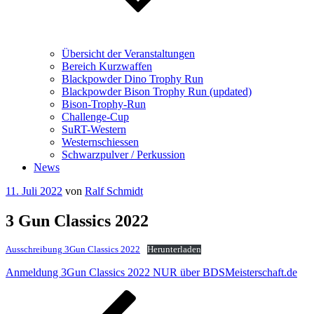
Übersicht der Veranstaltungen
Bereich Kurzwaffen
Blackpowder Dino Trophy Run
Blackpowder Bison Trophy Run (updated)
Bison-Trophy-Run
Challenge-Cup
SuRT-Western
Westernschiessen
Schwarzpulver / Perkussion
News
Veröffentlicht
11. Juli 2022
von
Ralf Schmidt
am
3 Gun Classics 2022
Ausschreibung 3Gun Classics 2022
Herunterladen
Anmeldung
3
G
u
n
C
l
a
s
s
i
c
s
2
0
2
2
N
U
R
über BDSMeisterschaft.de
Beitragsnavigation
Vorheriger
Beitrag