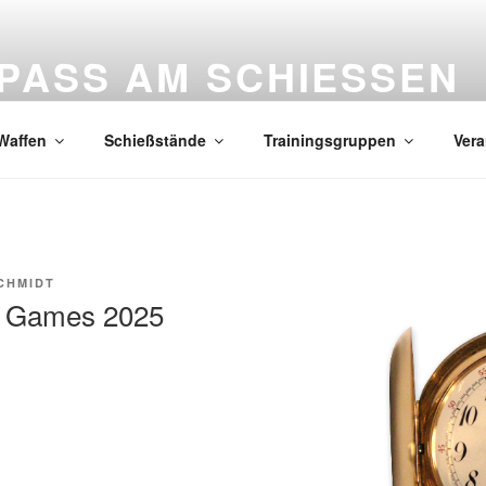
PASS AM SCHIESSEN
tzenverein SAS Potsdam e.V.
Waffen
Schießstände
Trainingsgruppen
Vera
CHMIDT
s Games 2025