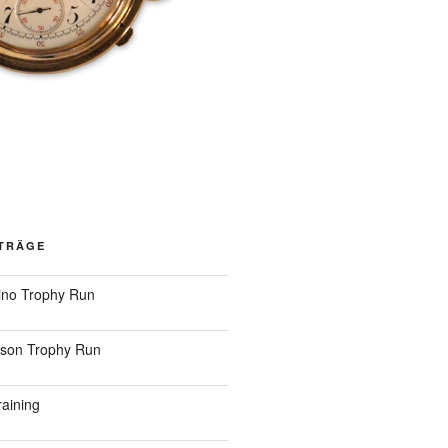
ITRÄGE
ino Trophy Run
ison Trophy Run
raining