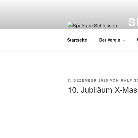
Zum
Inhalt
S
springen
Schü
Startseite
Der Verein
VERÖFFENTLICHT
7. DEZEMBER 2025
VON
RALF S
AM
10. Jubiläum X-Ma