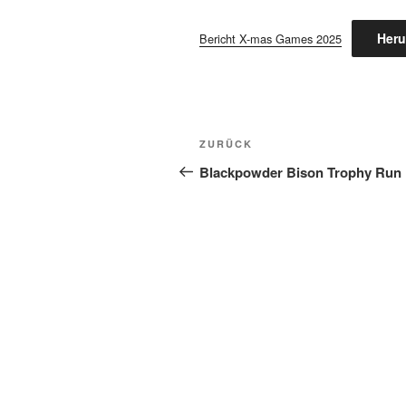
Heru
Bericht X-mas Games 2025
Beitragsnavigation
Vorheriger
ZURÜCK
Beitrag
Blackpowder Bison Trophy Run