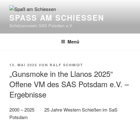
Zum
Inhalt
SPASS AM SCHIESSEN
springen
Schützenverein SAS Potsdam e.V.
Menü
VERÖFFENTLICHT
13. MAI 2025
VON
RALF SCHMIDT
AM
„Gunsmoke in the Llanos 2025“
Offene VM des SAS Potsdam e.V. –
Ergebnisse
2000 – 2025 25 Jahre Western Schießen im SaS
Potsdam