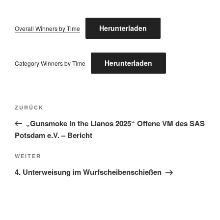
Herunterladen
Overall Winners by Time
Herunterladen
Category Winners by Time
Beitragsnavigation
Vorheriger
ZURÜCK
Beitrag
„Gunsmoke in the Llanos 2025“ Offene VM des SAS
Potsdam e.V. – Bericht
Nächster
WEITER
Beitrag
4. Unterweisung im Wurfscheibenschießen