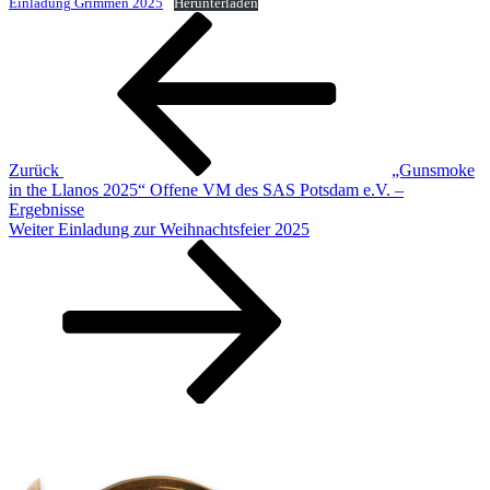
Einladung Grimmen 2025
Herunterladen
Beitragsnavigation
Vorheriger
Beitrag
Zurück
„Gunsmoke
in the Llanos 2025“ Offene VM des SAS Potsdam e.V. –
Ergebnisse
Nächster
Weiter
Einladung zur Weihnachtsfeier 2025
Beitrag