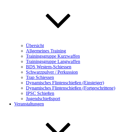
Übersicht
Allgemeines Training
Trainingsgruppe Kurzwaffen
Trainingsgruppe Langwaffen
BDS Western-Schiessen
Schwarzpulver / Perkussion
Trap Schiessen
Dynamisches Flintenschießen (Einsteiger)
Dynamisches Flintenschießen (Fortgeschrittene)
IPSC Schießen
Jugendschießsport
Veranstaltungen