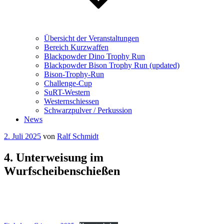
Übersicht der Veranstaltungen
Bereich Kurzwaffen
Blackpowder Dino Trophy Run
Blackpowder Bison Trophy Run (updated)
Bison-Trophy-Run
Challenge-Cup
SuRT-Western
Westernschiessen
Schwarzpulver / Perkussion
News
Veröffentlicht
2. Juli 2025
von
Ralf Schmidt
am
4. Unterweisung im
Wurfscheibenschießen