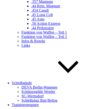
.357 Magnum
.44 Rem. Magnum
.454 Casull
.45 Long Colt
.45 Auto
.50 Action Express
.44 Perkussion
Funktion von Waffen – Teil 1
Funktion von Waffen – Teil 2
Infos & Regeln
Links
Schießstände
DEVA Berlin-Wannsee
Schützengilde Werder
SC-Wernsdorf
Schießplatz Bad Belzig
Trainingsgruppen